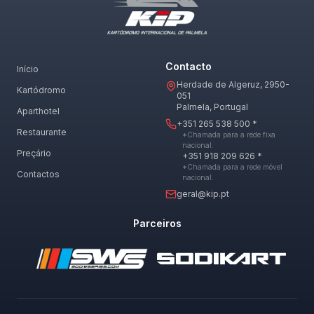
Contacto
Início
Herdade de Algeruz, 2950-
Kartódromo
051
Palmela, Portugal
Aparthotel
+351 265 538 500 *
Restaurante
*Chamada para a rede fixa
nacional.
Preçário
+351 918 209 626 *
*Chamada para a rede móvel
Contactos
nacional.
geral@kip.pt
Parceiros