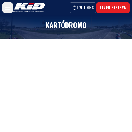
LIVE TIMING
FAZER RESERVA
KARTÓDROMO
O complexo se distingue por um conjunto verdadeiramente
excepcional de características, com destaque especial para
os 1,270 metros de perímetro e os 10 metros de largura
constante do Circuito, além dos 15000 metros quadrados de
estruturas de apoio.
Uma das principais características do Kartódromo
Internacional de Palmela é, sem dúvida, o terreno em que